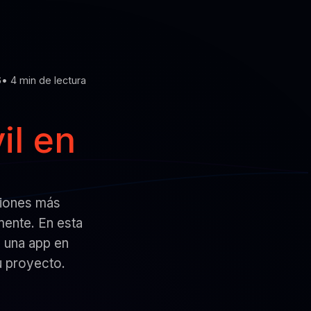
6
• 4 min de lectura
il en
siones más
mente. En esta
e una app en
u proyecto.