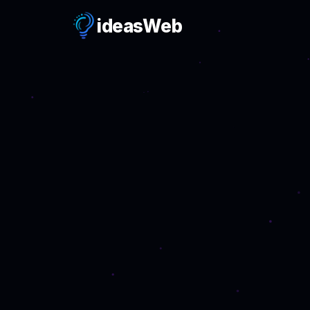
ideas
Web