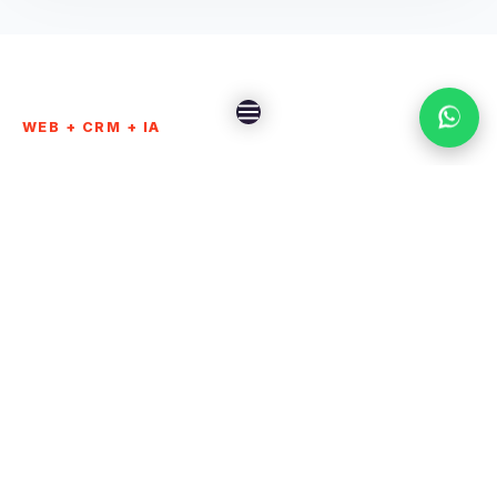
WEB + CRM + IA
Un ecosistema
inmobiliario
preparado para
captar y convertir
El software puede empezar como plataforma de
propiedades y crecer hacia CRM, IA para
WhatsApp, reportes, alertas, matching de