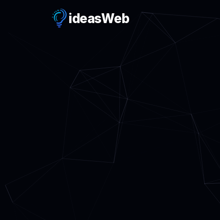
ideas
Web