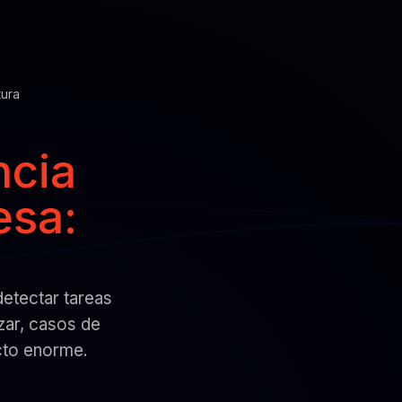
tura
ncia
esa:
detectar tareas
zar, casos de
cto enorme.