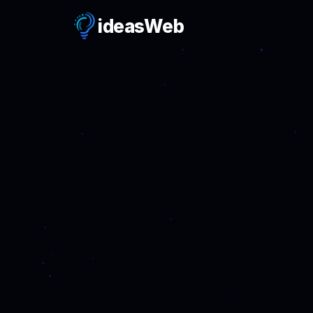
ideas
Web