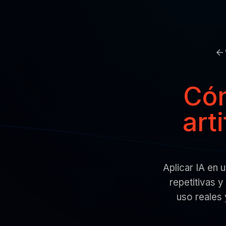
Cóm
art
Aplicar IA en 
repetitivas 
uso reales