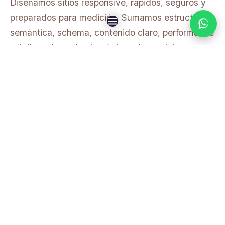
Diseñamos sitios responsive, rápidos, seguros y
preparados para medición. Sumamos estructura
semántica, schema, contenido claro, performance
móvil y enlaces hacia páginas de servicios para
que el sitio pueda crecer con SEO, GEO y
campañas.
Si el proyecto lo requiere, la web puede integrarse
con WhatsApp, formularios avanzados, CRM, e-
commerce, turnos, paneles administrativos o
automatizaciones.
Diseño responsive